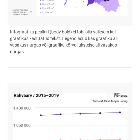
Infograafika pealkiri (body bold) ei tohi olla väiksem kui
graafikus kasutatud tekst. Legend asub kas graafiku all
vasakus nurgas või graafiku kõrval üksteise all vasakus
nurgas.